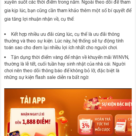
xuyên suốt các thời điểm trong năm. Ngoài theo dõi để tham
gia kịp lúc, bạn cũng cần tham khảo thêm một số bí quyết để
gia tăng lợi nhuận nhận về, cụ thể:
Kết hợp nhiều ưu đãi cùng lúc, cụ thể là ưu đãi thông
thường và theo sự kiện. Lúc này, hệ thống sẽ tự động tính
toán sao cho đem lại nhiều lợi ích nhất cho người chơi.
Tận dụng thời điểm vàng để nhận về khuyến mãi WINVN,
thường là lễ tết, cuối tuần hay sinh nhật của nhà cái. Người
chơi nên theo dõi thông báo để không bỏ lỡ, đặc biệt là
những sự kiện flash sale diễn ra bất ngờ.