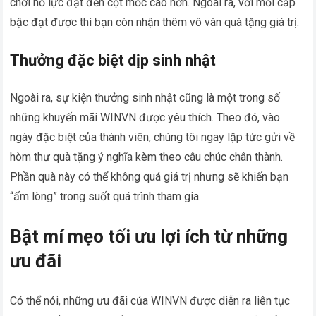
chơi nỗ lực đạt đến cột mốc cao hơn. Ngoài ra, với mỗi cấp
bậc đạt được thì bạn còn nhận thêm vô vàn quà tặng giá trị.
Thưởng đặc biệt dịp sinh nhật
Ngoài ra, sự kiện thưởng sinh nhật cũng là một trong số
những khuyến mãi WINVN được yêu thích. Theo đó, vào
ngày đặc biệt của thành viên, chúng tôi ngay lập tức gửi về
hòm thư quà tặng ý nghĩa kèm theo câu chúc chân thành.
Phần quà này có thể không quá giá trị nhưng sẽ khiến bạn
“ấm lòng” trong suốt quá trình tham gia.
Bật mí mẹo tối ưu lợi ích từ những
ưu đãi
Có thể nói, những ưu đãi của WINVN được diễn ra liên tục