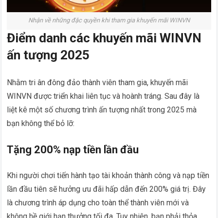
Nhận về những đặc quyền khi tham gia khuyến mãi WINVN
Điểm danh các khuyến mãi WINVN
ấn tượng 2025
Nhằm tri ân đông đảo thành viên tham gia, khuyến mãi
WINVN được triển khai liên tục và hoành tráng. Sau đây là
liệt kê một số chương trình ấn tượng nhất trong 2025 mà
bạn không thể bỏ lỡ:
Tặng 200% nạp tiền lần đầu
Khi người chơi tiến hành tạo tài khoản thành công và nạp tiền
lần đầu tiên sẽ hưởng ưu đãi hấp dẫn đến 200% giá trị. Đây
là chương trình áp dụng cho toàn thể thành viên mới và
không hề giới hạn thưởng tối đa. Tuy nhiên, bạn phải thỏa