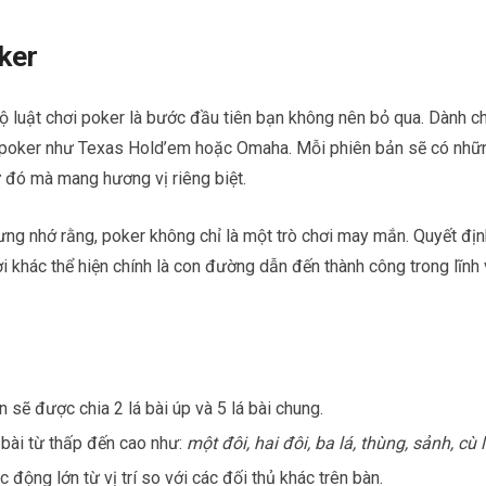
ker
ộ luật chơi poker là bước đầu tiên bạn không nên bỏ qua. Dành c
ủa poker như Texas Hold’em hoặc Omaha. Mỗi phiên bản sẽ có nhữ
từ đó mà mang hương vị riêng biệt.
ưng nhớ rằng, poker không chỉ là một trò chơi may mắn. Quyết địn
i khác thể hiện chính là con đường dẫn đến thành công trong lĩnh
n sẽ được chia 2 lá bài úp và 5 lá bài chung.
 bài từ thấp đến cao như:
một đôi, hai đôi, ba lá, thùng, sảnh, cù 
động lớn từ vị trí so với các đối thủ khác trên bàn.