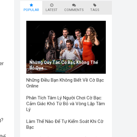
POPULAR
LATEST
COMMENTS
TAGS
Những Quy Tắc Cờ Bạc Không Thể
er
Bỏ Qua
Những Điều Bạn Không Biết Về Cờ Bạc
Online
Phân Tích Tâm Lý Người Chơi Cờ Bạc:
Cảm Giác Khó Từ Bỏ và Vòng Lặp Tâm
Lý
g?
Làm Thế Nào Để Tự Kiểm Soát Khi Cờ
Bạc
thế