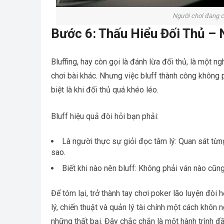
Người chơi đang cẩ
Bước 6: Thấu Hiểu Đối Thủ – 
Bluffing, hay còn gọi là đánh lừa đối thủ, là một ng
chơi bài khác. Nhưng việc bluff thành công không 
biệt là khi đối thủ quá khéo léo.
Bluff hiệu quả đòi hỏi bạn phải:
Là người thực sự giỏi đọc tâm lý: Quan sát từn
sao.
Biết khi nào nên bluff: Không phải ván nào cũng
Để tóm lại, trở thành tay chơi poker lão luyện đòi
lý, chiến thuật và quản lý tài chính một cách khôn 
những thất bại. Đây chắc chắn là một hành trình đ