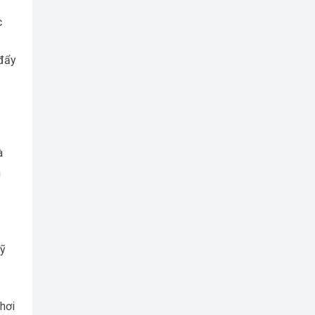
c
 đẩy
à
n
kỹ
hơi