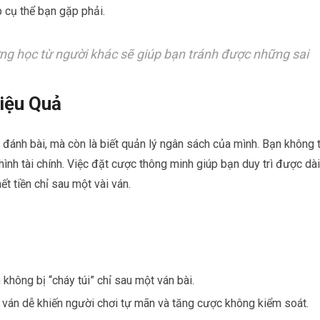
p cụ thể bạn gặp phải.
hưng học từ người khác sẽ giúp bạn tránh được những sai
iệu Quả
ỏi đánh bài, mà còn là biết quản lý ngân sách của mình. Bạn không 
hình tài chính. Việc đặt cược thông minh giúp bạn duy trì được dài
ết tiền chỉ sau một vài ván.
hông bị “cháy túi” chỉ sau một ván bài.
ài ván dễ khiến người chơi tự mãn và tăng cược không kiểm soát.