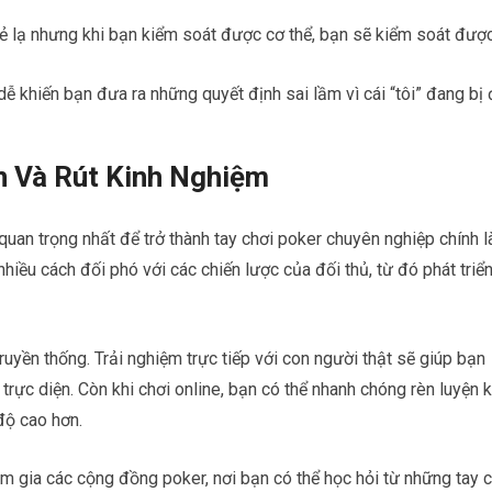
vẻ lạ nhưng khi bạn kiểm soát được cơ thể, bạn sẽ kiểm soát đượ
 khiến bạn đưa ra những quyết định sai lầm vì cái “tôi” đang bị
n Và Rút Kinh Nghiệm
 quan trọng nhất để trở thành tay chơi poker chuyên nghiệp chính l
hiều cách đối phó với các chiến lược của đối thủ, từ đó phát triể
ruyền thống. Trải nghiệm trực tiếp với con người thật sẽ giúp bạn
trực diện. Còn khi chơi online, bạn có thể nhanh chóng rèn luyện 
độ cao hơn.
m gia các cộng đồng poker, nơi bạn có thể học hỏi từ những tay c