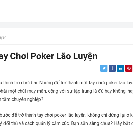
uyện
ay Chơi Poker Lão Luyện
 thích trò chơi bài. Nhưng để trở thành một tay chơi poker lão lu
phải một chút may mắn, cộng với sự tập trung là đủ hay không, ha
ên tầm chuyên nghiệp?
bước để trở thành tay chơi poker lão luyện, không chỉ dừng lại ở 
lý đối thủ và cách quản lý cảm xúc. Bạn sẵn sàng chưa? Hãy bắt 