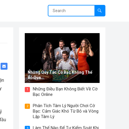
Những Quy Tắc Cờ Bạc Không Thể
Bỏ Qua
yện
y
Những Điều Bạn Không Biết Về Cờ
1
Bạc Online
Phân Tích Tâm Lý Người Chơi Cờ
2
Bạc: Cảm Giác Khó Từ Bỏ và Vòng
kỹ
Lặp Tâm Lý
đầu
Làm Thế Nào Để Tự Kiểm Soát Khi
3