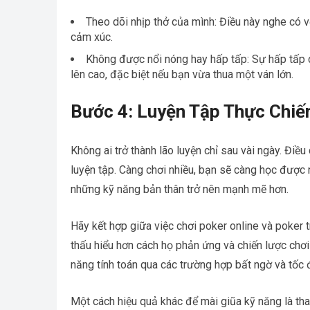
Theo dõi nhịp thở của mình: Điều này nghe có 
cảm xúc.
Không được nổi nóng hay hấp tấp: Sự hấp tấp dễ
lên cao, đặc biệt nếu bạn vừa thua một ván lớn.
Bước 4: Luyện Tập Thực Chiế
Không ai trở thành lão luyện chỉ sau vài ngày. Điều
luyện tập. Càng chơi nhiều, bạn sẽ càng học được n
những kỹ năng bản thân trở nên mạnh mẽ hơn.
Hãy kết hợp giữa việc chơi poker online và poker t
thấu hiểu hơn cách họ phản ứng và chiến lược chơi 
năng tính toán qua các trường hợp bất ngờ và tốc 
Một cách hiệu quả khác để mài giũa kỹ năng là tha