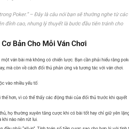
 trong Poker.” – Đây là câu nói bạn sẽ thường nghe từ các
n đỉnh cao, nhưng lý thuyết là bước đầu tiên tránh cho
 Cơ Bản Cho Mỗi Ván Chơi
o một ván bài mà không có chiến lược. Bạn cần phải hiểu rằng pok
tay, mà còn về cách đối thủ phản ứng và tương tác với ván chơi.
c vào nhiều yếu tố:
ợi thế hơn, vì có thể thấy các động thái của đối thủ trước khi quyết
 thủ, họ thường xuyên tăng cược khi có bài tốt hay chỉ giữ yên lặn
 khi nào nên rút lui.
đều phải “all-in”. Tính toán số tiền cược sao cho hợp lý với tình 