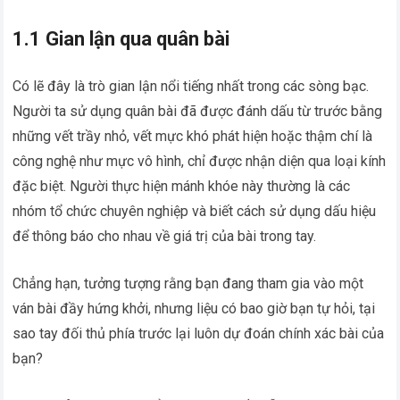
1.1 Gian lận qua quân bài
Có lẽ đây là trò gian lận nổi tiếng nhất trong các sòng bạc.
Người ta sử dụng quân bài đã được đánh dấu từ trước bằng
những vết trầy nhỏ, vết mực khó phát hiện hoặc thậm chí là
công nghệ như mực vô hình, chỉ được nhận diện qua loại kính
đặc biệt. Người thực hiện mánh khóe này thường là các
nhóm tổ chức chuyên nghiệp và biết cách sử dụng dấu hiệu
để thông báo cho nhau về giá trị của bài trong tay.
Chẳng hạn, tưởng tượng rằng bạn đang tham gia vào một
ván bài đầy hứng khởi, nhưng liệu có bao giờ bạn tự hỏi, tại
sao tay đối thủ phía trước lại luôn dự đoán chính xác bài của
bạn?