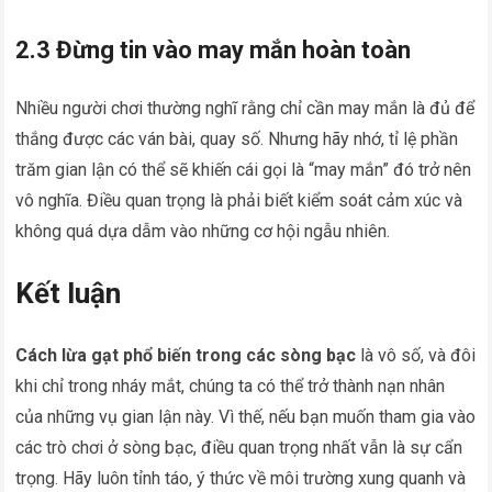
2.3 Đừng tin vào may mắn hoàn toàn
Nhiều người chơi thường nghĩ rằng chỉ cần may mắn là đủ để
thắng được các ván bài, quay số. Nhưng hãy nhớ, tỉ lệ phần
trăm gian lận có thể sẽ khiến cái gọi là “may mắn” đó trở nên
vô nghĩa. Điều quan trọng là phải biết kiểm soát cảm xúc và
không quá dựa dẫm vào những cơ hội ngẫu nhiên.
Kết luận
Cách lừa gạt phổ biến trong các sòng bạc
là vô số, và đôi
khi chỉ trong nháy mắt, chúng ta có thể trở thành nạn nhân
của những vụ gian lận này. Vì thế, nếu bạn muốn tham gia vào
các trò chơi ở sòng bạc, điều quan trọng nhất vẫn là sự cẩn
trọng. Hãy luôn tỉnh táo, ý thức về môi trường xung quanh và