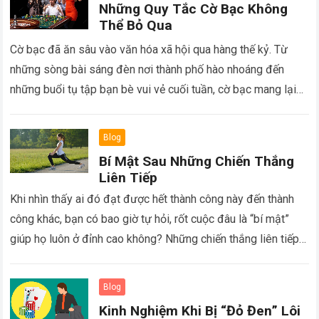
Những Quy Tắc Cờ Bạc Không
Thể Bỏ Qua
Cờ bạc đã ăn sâu vào văn hóa xã hội qua hàng thế kỷ. Từ
những sòng bài sáng đèn nơi thành phố hào nhoáng đến
những buổi tụ tập bạn bè vui vẻ cuối tuần, cờ bạc mang lại…
Read more
Blog
Bí Mật Sau Những Chiến Thắng
Liên Tiếp
Khi nhìn thấy ai đó đạt được hết thành công này đến thành
công khác, bạn có bao giờ tự hỏi, rốt cuộc đâu là “bí mật”
giúp họ luôn ở đỉnh cao không? Những chiến thắng liên tiếp
chẳng…
Read more
Blog
Kinh Nghiệm Khi Bị “Đỏ Đen” Lôi