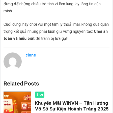
đừng để những chiêu trò tinh vi làm lung lay lòng tin của
mình.
Cuối cùng, hãy chơi với một tâm lý thoải mái, không quá quan
trọng kết quả nhưng phải luôn giữ vững nguyên tắc:
Chơi an
toàn và hiểu biết
để tránh bị lừa gạt!
clone
Related Posts
Blog
Khuyến Mãi WINVN – Tận Hưởng
Vô Số Sự Kiện Hoành Tráng 2025