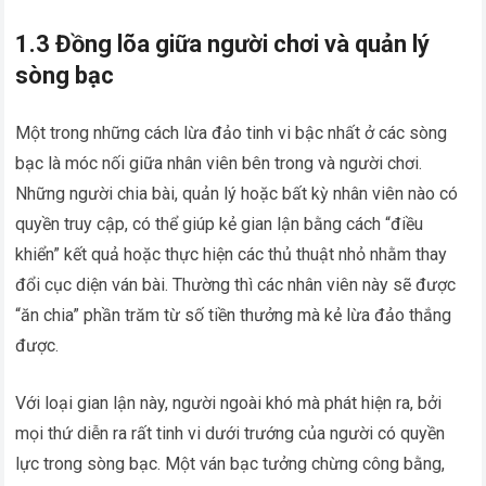
1.3 Đồng lõa giữa người chơi và quản lý
sòng bạc
Một trong những cách lừa đảo tinh vi bậc nhất ở các sòng
bạc là móc nối giữa nhân viên bên trong và người chơi.
Những người chia bài, quản lý hoặc bất kỳ nhân viên nào có
quyền truy cập, có thể giúp kẻ gian lận bằng cách “điều
khiển” kết quả hoặc thực hiện các thủ thuật nhỏ nhằm thay
đổi cục diện ván bài. Thường thì các nhân viên này sẽ được
“ăn chia” phần trăm từ số tiền thưởng mà kẻ lừa đảo thắng
được.
Với loại gian lận này, người ngoài khó mà phát hiện ra, bởi
mọi thứ diễn ra rất tinh vi dưới trướng của người có quyền
lực trong sòng bạc. Một ván bạc tưởng chừng công bằng,