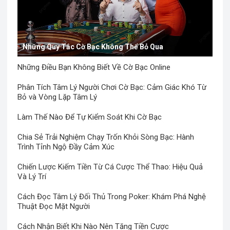
Những Quy Tắc Cờ Bạc Không Thể Bỏ Qua
Những Điều Bạn Không Biết Về Cờ Bạc Online
Phân Tích Tâm Lý Người Chơi Cờ Bạc: Cảm Giác Khó Từ
Bỏ và Vòng Lặp Tâm Lý
Làm Thế Nào Để Tự Kiểm Soát Khi Cờ Bạc
Chia Sẻ Trải Nghiệm Chạy Trốn Khỏi Sòng Bạc: Hành
Trình Tỉnh Ngộ Đầy Cảm Xúc
Chiến Lược Kiếm Tiền Từ Cá Cược Thể Thao: Hiệu Quả
Và Lý Trí
Cách Đọc Tâm Lý Đối Thủ Trong Poker: Khám Phá Nghệ
Thuật Đọc Mặt Người
Cách Nhận Biết Khi Nào Nên Tăng Tiền Cược