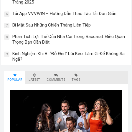
Tráng 2025
Tải App VVVWIN – Hướng Dẫn Thao Tác Tải Đơn Giản
6
Bí Mật Sau Những Chiến Thắng Liên Tiếp
7
Phân Tích Lợi Thế Của Nhà Cái Trong Baccarat: Điều Quan
8
Trọng Bạn Cần Biết
Kinh Nghiệm Khi Bị “Đỏ Đen” Lôi Kéo: Làm Gì Để Không Sa
9
Ngã?
POPULAR
LATEST
COMMENTS
TAGS