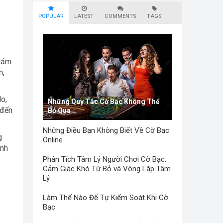
POPULAR
LATEST
COMMENTS
TAGS
 cảm
n,
do,
Những Quy Tắc Cờ Bạc Không Thể
 đến
Bỏ Qua
Những Điều Bạn Không Biết Về Cờ Bạc
g
Online
anh
Phân Tích Tâm Lý Người Chơi Cờ Bạc:
Cảm Giác Khó Từ Bỏ và Vòng Lặp Tâm
Lý
Làm Thế Nào Để Tự Kiểm Soát Khi Cờ
Bạc