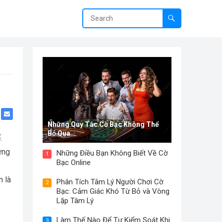
Những Quy Tắc Cờ Bạc Không Thể
Bỏ Qua
.
ững
Những Điều Bạn Không Biết Về Cờ
1
Bạc Online
n là
Phân Tích Tâm Lý Người Chơi Cờ
2
Bạc: Cảm Giác Khó Từ Bỏ và Vòng
Lặp Tâm Lý
Làm Thế Nào Để Tự Kiểm Soát Khi
3