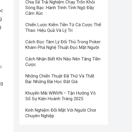
Chia Sẻ Trải Nghiệm Chạy Trốn Khỏi
Sòng Bạc: Hành Trình Tỉnh Ngộ Đầy
ộc
Cảm Xúc
g
Chiến Lược Kiếm Tiền Từ Cá Cược Thể
g
Thao: Hiệu Quả Và Lý Trí
Cách Đọc Tâm Lý Đối Thủ Trong Poker:
Khám Phá Nghệ Thuật Đọc Mặt Người
Cách Nhận Biết Khi Nào Nên Tăng Tiền
Cược
i
Những Chiến Thuật Đã Thử Và Thất
Bại: Những Bài Học Đắt Giá
ng
Khuyến Mãi WINVN – Tận Hưởng Vô
Số Sự Kiện Hoành Tráng 2025
Kinh Nghiệm Đối Mặt Với Người Chơi
Chuyên Nghiệp