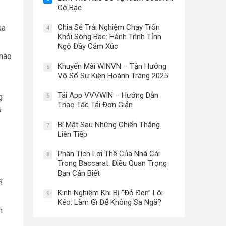
Cờ Bạc
Chia Sẻ Trải Nghiệm Chạy Trốn
ua
4
Khỏi Sòng Bạc: Hành Trình Tỉnh
Ngộ Đầy Cảm Xúc
 nào
Khuyến Mãi WINVN – Tận Hưởng
5
Vô Số Sự Kiện Hoành Tráng 2025
Tải App VVVWIN – Hướng Dẫn
g
6
Thao Tác Tải Đơn Giản
ý
Bí Mật Sau Những Chiến Thắng
7
Liên Tiếp
Phân Tích Lợi Thế Của Nhà Cái
8
Trong Baccarat: Điều Quan Trọng
Bạn Cần Biết
ể
Kinh Nghiệm Khi Bị “Đỏ Đen” Lôi
9
Kéo: Làm Gì Để Không Sa Ngã?
m