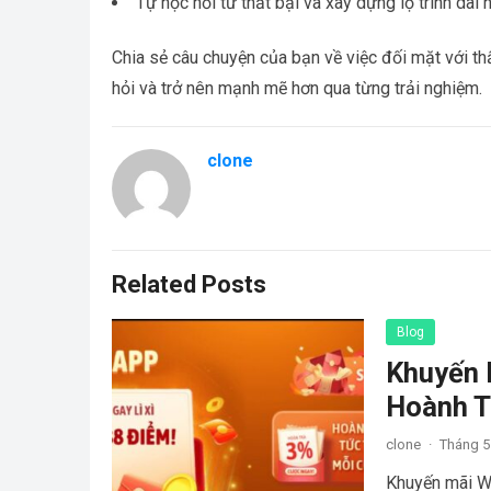
Tự học hỏi từ thất bại và xây dựng lộ trình dài 
Chia sẻ câu chuyện của bạn về việc đối mặt với th
hỏi và trở nên mạnh mẽ hơn qua từng trải nghiệm.
clone
Related Posts
Blog
Khuyến 
Hoành T
clone
·
Tháng 5
Khuyến mãi WI