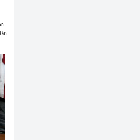
ận
đắn,