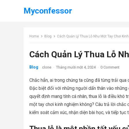
Myconfessor
Home
Blog
Cách Quản Lý Thua Lỗ Như Một Tay Chơi Kin
Cách Quản Lý Thua Lỗ Nh
Blog
clone
·
Tháng mười một 4, 2024
·
0 Comment
Chắc hẳn, ai trong chúng ta cũng đã từng trải qua
Đặc biệt đối với những người dấn thân vào những c
quyết định mang tính cá nhân, thua lỗ là điều khó t
một tay chơi kinh nghiệm không? Câu trả lời chắc c
kiểm soát cảm xúc, nhận diện bài học, và tiếp tục 
Thua lỗ là một phần tất yếu c