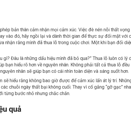
 phép bản thân cảm nhận mọi cảm xúc. Việc đè nén nỗi thất vọng
ay vào đó, hãy ngồi lại và dành thời gian để thực sự đối mặt với
a nhận rằng mình đã thua lỗ trong cuộc chơi. Một khi bạn đối diệ
ều gì? Đâu là những dấu hiệu mình đã bỏ qua?” Thua lỗ luôn có lý 
giúp bạn hiểu rõ hơn về nguyên nhân. Không phải tất cả thua lỗ đều
 nguyên nhân sẽ giúp bạn có cái nhìn toàn diện và sáng suốt hơn.
 sẽ hiểu rằng không bao giờ được để cảm xúc lấn át lý trí. Nhữn
 các chuỗi ngày thất bại không cuối. Thay vì cố gắng “gỡ gạc” nh
 đi từng bước nhỏ nhưng chắc chắn.
iệu quả