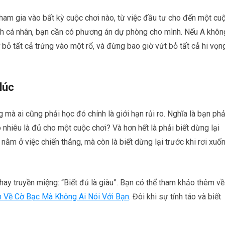
tham gia vào bất kỳ cuộc chơi nào, từ việc đầu tư cho đến một cu
nh cá nhân, bạn cần có phương án dự phòng cho mình. Nếu A khôn
 bỏ tất cả trứng vào một rổ, và đừng bao giờ vứt bỏ tất cả hi vọn
lúc
 mà ai cũng phải học đó chính là giới hạn rủi ro. Nghĩa là bạn phả
nhiêu là đủ cho một cuộc chơi? Và hơn hết là phải biết dừng lại
nằm ở việc chiến thắng, mà còn là biết dừng lại trước khi rơi xuố
ay truyền miệng: “Biết đủ là giàu”. Bạn có thể tham khảo thêm về
 Về Cờ Bạc Mà Không Ai Nói Với Bạn
. Đôi khi sự tỉnh táo và biết