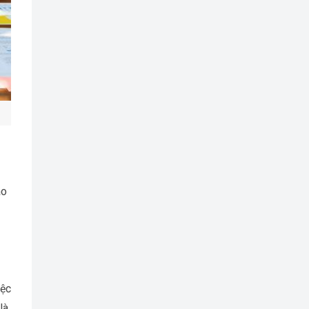
ào
iệc
là