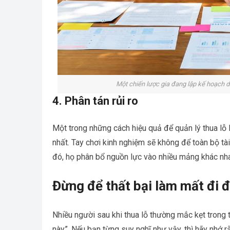
Một chiến lược gia đang lập kế hoạch dà
4. Phân tán rủi ro
Một trong những cách hiệu quả để quản lý thua lỗ l
nhất. Tay chơi kinh nghiệm sẽ không để toàn bộ tà
đó, họ phân bổ nguồn lực vào nhiều mảng khác nhau
Đừng để thất bại làm mất đi
Nhiều người sau khi thua lỗ thường mắc kẹt trong 
này”. Nếu bạn từng suy nghĩ như vậy, thì hãy nhớ r