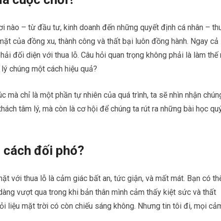
hơi nào – từ đầu tư, kinh doanh đến những quyết định cá nhân – th
i mặt của đồng xu, thành công và thất bại luôn đồng hành. Ngay cả
ải đối diện với thua lỗ. Câu hỏi quan trọng không phải là làm thế
 lý chúng một cách hiệu quả?
úc mà chỉ là một phần tự nhiên của quá trình, ta sẽ nhìn nhận chún
thách tâm lý, mà còn là cơ hội để chúng ta rút ra những bài học qu
à cách đối phó?
t với thua lỗ là cảm giác bất an, tức giận, và mất mát. Bạn có th
ng vượt qua trong khi bản thân mình cảm thấy kiệt sức và thất
ỏi liệu mặt trời có còn chiếu sáng không. Nhưng tin tôi đi, mọi cả