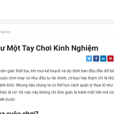
h Nghiệm
ư Một Tay Chơi Kinh Nghiệm
 cảm giác thất bại, khi mọi kế hoạch và dự định ban đầu đều đổ bể
uộc chơi may rủi như đầu tư tài chính, cờ bạc hay thậm chí là nh
ránh khỏi. Nhưng liệu chúng ta có thể học cách quản lý thua lỗ như
hắn là có! Và việc này không chỉ đơn giản là tránh mất tiền mà cò
tiến bước.
ủa cuộc chơi?