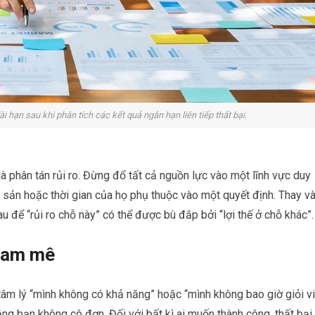
i hạn sau khi phân tích các kết quả ngắn hạn liên tiếp thất bại.
à phân tán rủi ro. Đừng đổ tất cả nguồn lực vào một lĩnh vực duy
i sản hoặc thời gian của họ phụ thuộc vào một quyết định. Thay v
 để “rủi ro chỗ này” có thể được bù đắp bởi “lợi thế ở chỗ khác”.
 đam mê
tâm lý “mình không có khả năng” hoặc “mình không bao giờ giỏi v
ằng bạn không cô đơn. Đối với bất kì ai muốn thành công, thất bại 