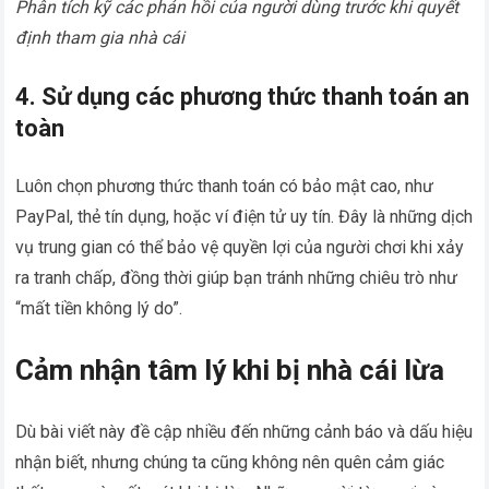
Phân tích kỹ các phản hồi của người dùng trước khi quyết
định tham gia nhà cái
4. Sử dụng các phương thức thanh toán an
toàn
Luôn chọn phương thức thanh toán có bảo mật cao, như
PayPal, thẻ tín dụng, hoặc ví điện tử uy tín. Đây là những dịch
vụ trung gian có thể bảo vệ quyền lợi của người chơi khi xảy
ra tranh chấp, đồng thời giúp bạn tránh những chiêu trò như
“mất tiền không lý do”.
Cảm nhận tâm lý khi bị nhà cái lừa
Dù bài viết này đề cập nhiều đến những cảnh báo và dấu hiệu
nhận biết, nhưng chúng ta cũng không nên quên cảm giác