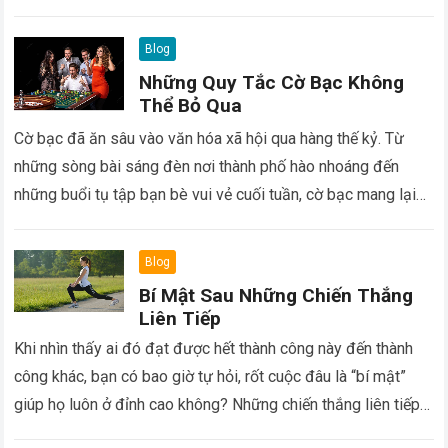
dẫn. Cụ…
Read more
Blog
Những Quy Tắc Cờ Bạc Không
Thể Bỏ Qua
Cờ bạc đã ăn sâu vào văn hóa xã hội qua hàng thế kỷ. Từ
những sòng bài sáng đèn nơi thành phố hào nhoáng đến
những buổi tụ tập bạn bè vui vẻ cuối tuần, cờ bạc mang lại…
Read more
Blog
Bí Mật Sau Những Chiến Thắng
Liên Tiếp
Khi nhìn thấy ai đó đạt được hết thành công này đến thành
công khác, bạn có bao giờ tự hỏi, rốt cuộc đâu là “bí mật”
giúp họ luôn ở đỉnh cao không? Những chiến thắng liên tiếp
chẳng…
Read more