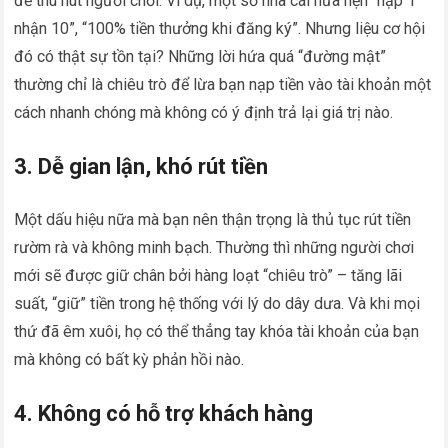
để thu hút người chơi. Ví dụ, một số nhà cái hứa hẹn “nạp 1
nhận 10”, “100% tiền thưởng khi đăng ký”. Nhưng liệu cơ hội
đó có thật sự tồn tại? Những lời hứa quá “đường mật”
thường chỉ là chiêu trò để lừa bạn nạp tiền vào tài khoản một
cách nhanh chóng mà không có ý định trả lại giá trị nào.
3. Dễ gian lận, khó rút tiền
Một dấu hiệu nữa mà bạn nên thận trọng là thủ tục rút tiền
rườm rà và không minh bạch. Thường thì những người chơi
mới sẽ được giữ chân bởi hàng loạt “chiêu trò” – tăng lãi
suất, “giữ” tiền trong hệ thống với lý do dây dưa. Và khi mọi
thứ đã êm xuôi, họ có thể thẳng tay khóa tài khoản của bạn
mà không có bất kỳ phản hồi nào.
4. Không có hỗ trợ khách hàng