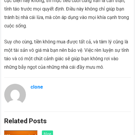
cục diện hay không, thì mục tiêu cuối cùng vẫn là cẩn thận,
tỉnh táo trước mọi quyết định. Điều này không chỉ giúp bạn
tránh bị nhà cái lừa, mà còn áp dụng vào mọi khía cạnh trong
cuộc sống.
Suy cho cùng, tiền không mua được tất cả, và tâm lý cũng là
một tài sản vô giá mà bạn nên bảo vệ. Việc rèn luyện sự tỉnh
táo và có một chút cảnh giác sẽ giúp bạn không rơi vào
những bẫy ngọt của những nhà cái đầy mưu mô.
clone
Related Posts
Blog