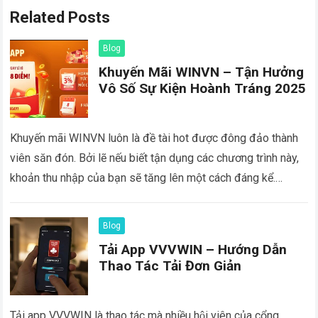
Related Posts
Blog
Khuyến Mãi WINVN – Tận Hưởng
Vô Số Sự Kiện Hoành Tráng 2025
Khuyến mãi WINVN luôn là đề tài hot được đông đảo thành
viên săn đón. Bởi lẽ nếu biết tận dụng các chương trình này,
khoản thu nhập của bạn sẽ tăng lên một cách đáng kể.
Không để người…
Read more
Blog
Tải App VVVWIN – Hướng Dẫn
Thao Tác Tải Đơn Giản
Tải app VVVWIN là thao tác mà nhiều hội viên của cổng