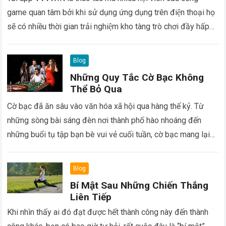
game quan tâm bởi khi sử dụng ứng dụng trên điện thoại họ
sẽ có nhiều thời gian trải nghiệm kho tàng trò chơi đầy hấp
dẫn. Cụ…
Read more
Blog
Những Quy Tắc Cờ Bạc Không
Thể Bỏ Qua
Cờ bạc đã ăn sâu vào văn hóa xã hội qua hàng thế kỷ. Từ
những sòng bài sáng đèn nơi thành phố hào nhoáng đến
những buổi tụ tập bạn bè vui vẻ cuối tuần, cờ bạc mang lại…
Read more
Blog
Bí Mật Sau Những Chiến Thắng
Liên Tiếp
Khi nhìn thấy ai đó đạt được hết thành công này đến thành