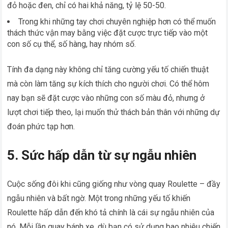
đỏ hoặc đen, chỉ có hai khả năng, tỷ lệ 50-50.
Trong khi những tay chơi chuyên nghiệp hơn có thể muốn
thách thức vận may bằng việc đặt cược trực tiếp vào một
con số cụ thể, số hàng, hay nhóm số.
Tính đa dạng này không chỉ tăng cường yếu tố chiến thuật
mà còn làm tăng sự kích thích cho người chơi. Có thể hôm
nay bạn sẽ đặt cược vào những con số màu đỏ, nhưng ở
lượt chơi tiếp theo, lại muốn thử thách bản thân với những dự
đoán phức tạp hơn.
5. Sức hấp dẫn từ sự ngẫu nhiên
Cuộc sống đôi khi cũng giống như vòng quay Roulette – đầy
ngẫu nhiên và bất ngờ. Một trong những yếu tố khiến
Roulette hấp dẫn đến khó tả chính là cái sự ngẫu nhiên của
nó. Mỗi lần quay bánh xe, dù bạn có sử dụng bao nhiêu chiến